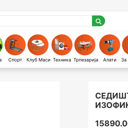
а
Спорт
Клуб Маси
Техника
Трпезарија
Алати
За
СЕДИШТ
ИЗОФИ
15890.0