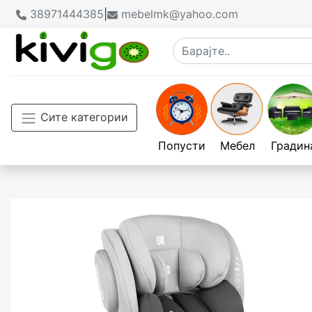
38971444385
|
mebelmk@yahoo.com
Сите категории
Попусти
Мебел
Градин