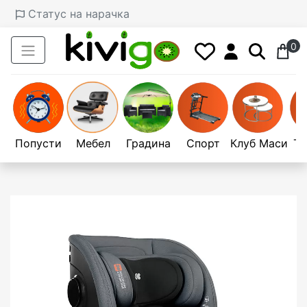
Статус на нарачка
0
Попусти
Мебел
Градина
Спорт
Клуб Маси
Те