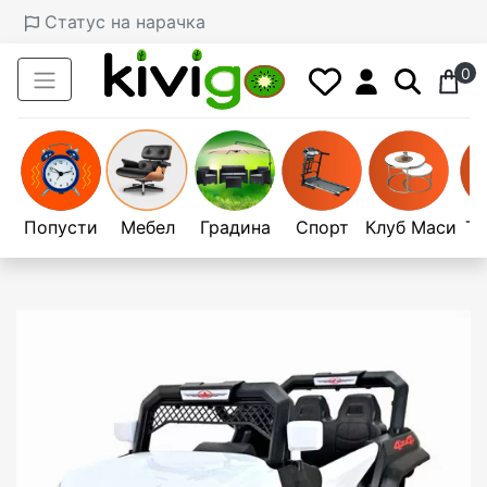
Статус на нарачка
0
Попусти
Мебел
Градина
Спорт
Клуб Маси
Те