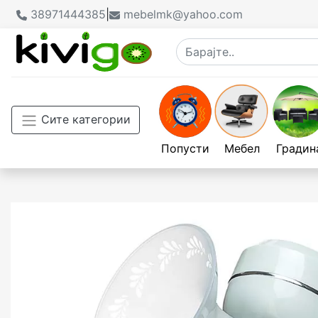
38971444385
|
mebelmk@yahoo.com
Сите категории
Попусти
Мебел
Градин