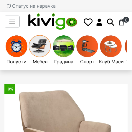
Статус на нарачка
0
Попусти
Мебел
Градина
Спорт
Клуб Маси
Те
-9%