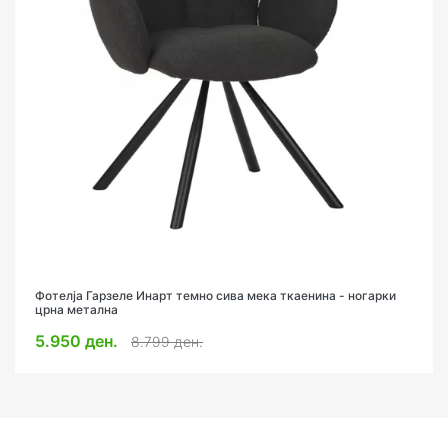
Фотелја Гарзеле Инарт темно сива мека ткаенина - ногарки
Stonie фотелја букле ткаенина во беж нијанса 67x73x67cm
црна метална
10.350 ден.
11.999 ден.
5.950 ден.
8.799 ден.