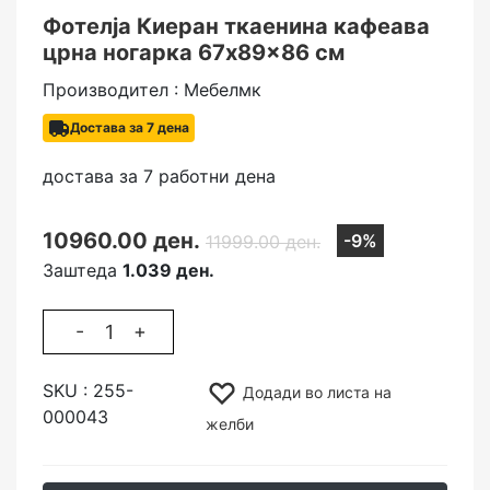
Фотелја Киеран ткаенина кафеава
црна ногарка 67x89x86 см
Производител : Мебелмк
Достава за 7 дена
достава за 7 работни дена
10960.00 ден.
-9%
11999.00 ден.
Заштеда
1.039 ден.
-
+
SKU :
255-
Додади во листа на
000043
желби