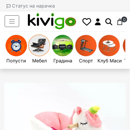
Статус на нарачка
0
Попусти
Мебел
Градина
Спорт
Клуб Маси
Те