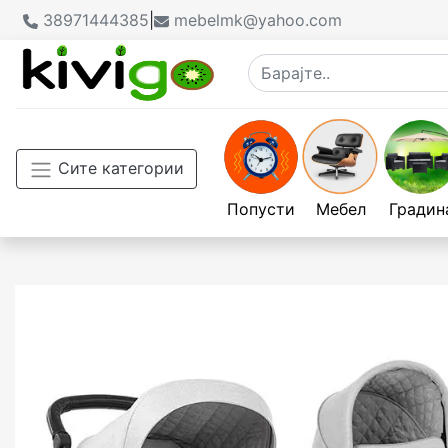
38971444385
|
mebelmk@yahoo.com
Сите категории
Попусти
Мебел
Градин