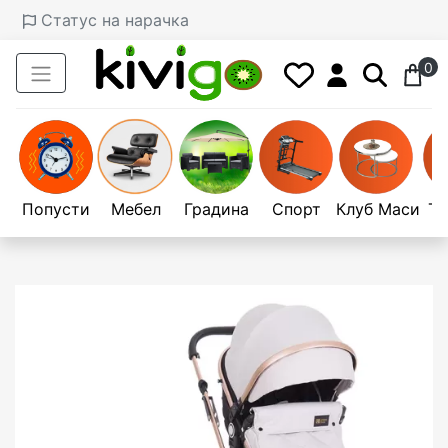
Статус на нарачка
0
Попусти
Мебел
Градина
Спорт
Клуб Маси
Те