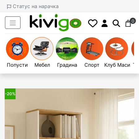
Статус на нарачка
0
Попусти
Мебел
Градина
Спорт
Клуб Маси
Те
-20%