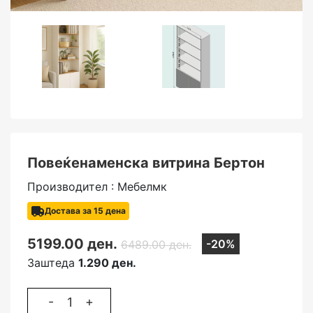
Повеќенаменска витрина Бертон
Производител : Мебелмк
Достава за 15 дена
5199.00 ден.
-20%
6489.00 ден.
Заштеда
1.290 ден.
-
+