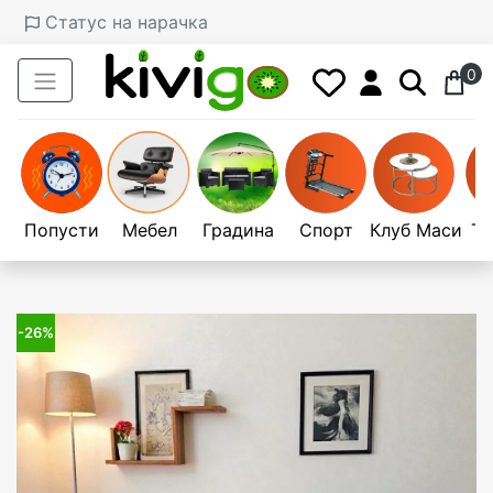
Статус на нарачка
0
Попусти
Мебел
Градина
Спорт
Клуб Маси
Те
-26%