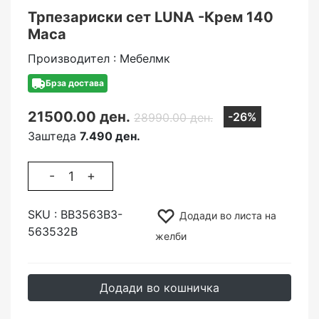
Трпезариски сет LUNA -Крем 140
Маса
Производител : Мебелмк
Брза достава
21500.00 ден.
-26%
28990.00 ден.
Заштеда
7.490 ден.
-
+
SKU :
ВВ3563В3-
Додади во листа на
563532В
желби
Додади во кошничка