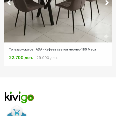
Трпезариски сет АDA -Кафеав светол мермер 180 Маса
22.700 ден.
29.900 ден.