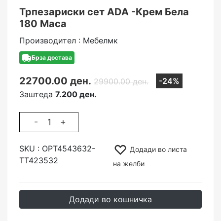
Трпезариски сет АDA -Крем Бела
180 Маса
Производител : Мебелмк
Брза достава
22700.00 ден.
-24%
29900.00 ден.
Заштеда
7.200 ден.
-
+
SKU :
ОРТ4543632-
Додади во листа
ТТ423532
на желби
Додади во кошничка