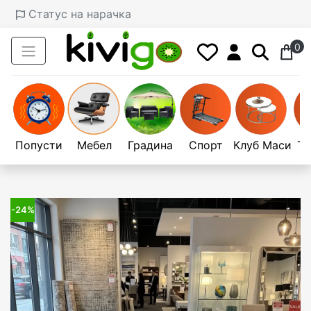
Статус на нарачка
0
Попусти
Мебел
Градина
Спорт
Клуб Маси
Те
-24%