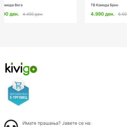
ТВ Комода Брно
ТВ Комода О
4.990 ден.
4.699 де
6.599 ден.
Имате прашања? Јавете се на: