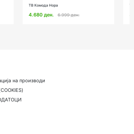
ТВ Комода Сицилија
4.699 ден.
6.499 ден.
ација на производи
(COOKIES)
ОДАТОЦИ