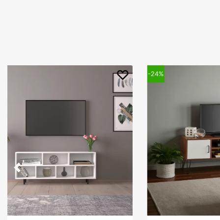
-24%
-28%