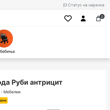
Статус на нарачка
0
 бебиња
да Руби антрицит
 : Мебелмк
 дена