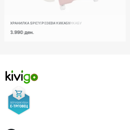
ХРАНИЛКА SPICY РОЗЕВА КИКАБУ
ХРАНИЛКА БУСТЕР CHEWY БЕЖ КИКАБУ
3.990 ден.
1.990 ден.