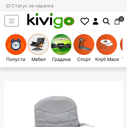
Статус на нарачка
0
Попусти
Мебел
Градина
Спорт
Клуб Маси
Те