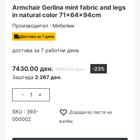
Armchair Gerlina mint fabric and legs
in natural color 71x64x94cm
Производител : Мебелмк
Достава за 7 дена
достава за 7 работни дена
7430.00 ден.
-23%
9697.00 ден.
Заштеда
2.267 ден.
-
+
SKU :
393-
Додади во листа на
000002
желби