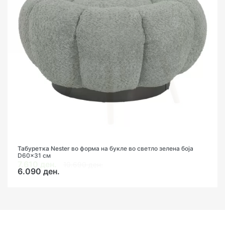
Фотелја мека беж
Табуретка Nester во форма на букле во светло зелена боја
D60x31 см
7.610 ден.
10.690 ден.
6.090 ден.