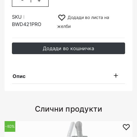
-
+
SKU :
Додади во листа на
BWD421PRO
желби
Додади во кошничка
Опис
Слични продукти
-40%
-10%