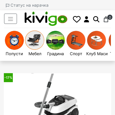
Статус на нарачка
0
Попусти
Мебел
Градина
Спорт
Клуб Маси
Те
-17%