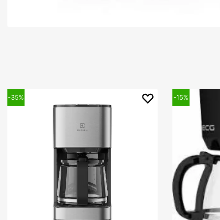
-15%
-10%