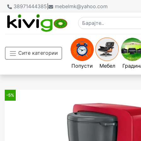
38971444385
|
mebelmk@yahoo.com
Сите категории
Попусти
Мебел
Градин
-5%