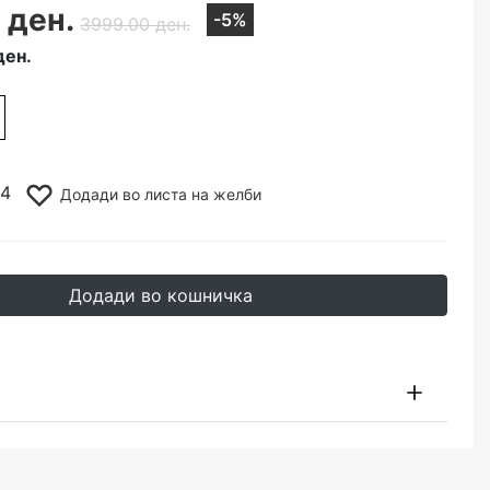
 ден.
-5%
3999.00 ден.
ден.
14
Додади во листа на желби
Додади во кошничка