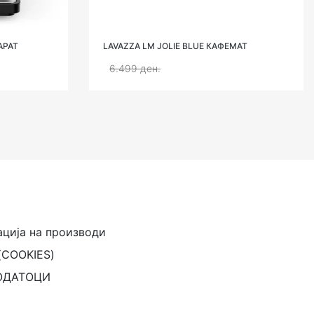
МАТ
PHILIPS EP2336/40 АПАРАТ ЗА ЕСПРЕСО
34.999 ден.
41.599 ден.
ација на производи
(COOKIES)
ОДАТОЦИ