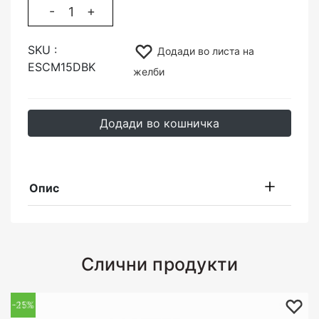
-
+
SKU :
Додади во листа на
ESCM15DBK
желби
Додади во кошничка
Опис
Слични продукти
-25%
-11%