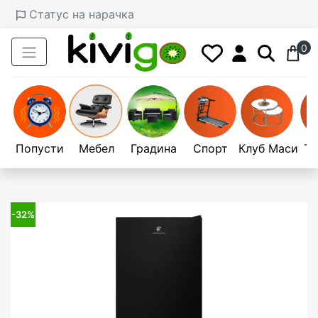
Статус на нарачка
0
Попусти
Мебел
Градина
Спорт
Клуб Маси
Те
-32%