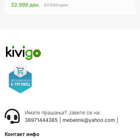
22.999 ден.
39.999 ден.
27.999 ден.
46.999 ден.
Имате прашања? Јавете се на:
38971444385
|
mebelmk@yahoo.com
|
Контакт инфо