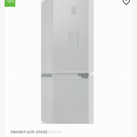
-18%
-15%
FAVORIT UCF-2764E
SAMSUNG RB34C652EB1/EK