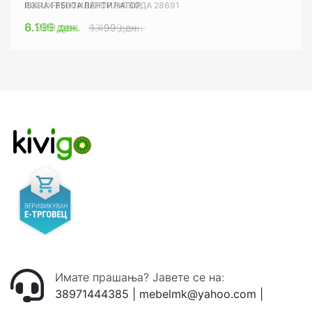
ISKRA FF500A ВЕНТИЛАТОР
RGLUX ВЕНТИЛАТОР НА ВОДА 28691
6.199 ден.
8.999 ден.
6.499 ден.
13.999 ден.
Имате прашања? Јавете се на:
38971444385
|
mebelmk@yahoo.com
|