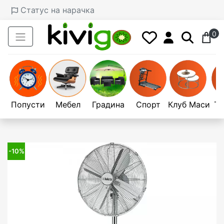
Статус на нарачка
0
Попусти
Мебел
Градина
Спорт
Клуб Маси
Те
-10%