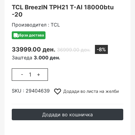
TCL BreezIN TPH21 T-AI 18000btu
-20
Производител : TCL
Брза достава
33999.00 ден.
-8%
36999.00 ден.
Заштеда
3.000 ден.
-
+
SKU :
29404639
Додади во листа на желби
Додади во кошничка