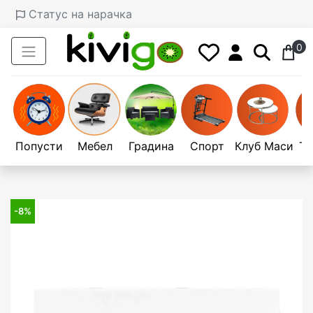
Статус на нарачка
0
Попусти
Мебел
Градина
Спорт
Клуб Маси
Те
-8%