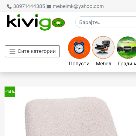
38971444385
|
mebelmk@yahoo.com
Сите категории
Попусти
Мебел
Градин
-14%