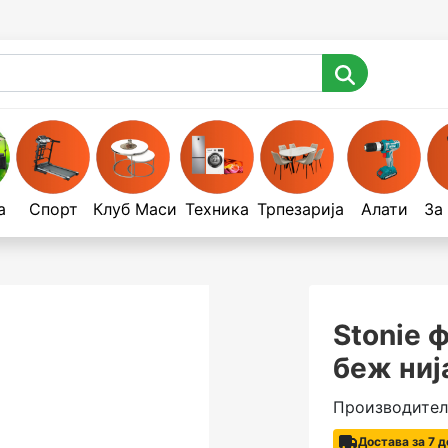
а
Спорт
Клуб Маси
Техника
Трпезарија
Алати
За
Stonie 
беж ниј
Производител
Достава за 7 д