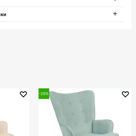
ики
-29%