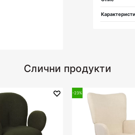
Карактерист
Слични продукти
-23%