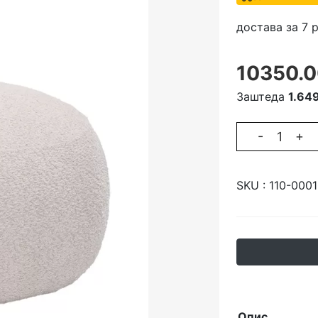
достава за 7 
10350.0
Заштеда
1.649
-
+
SKU :
110-000
Опис