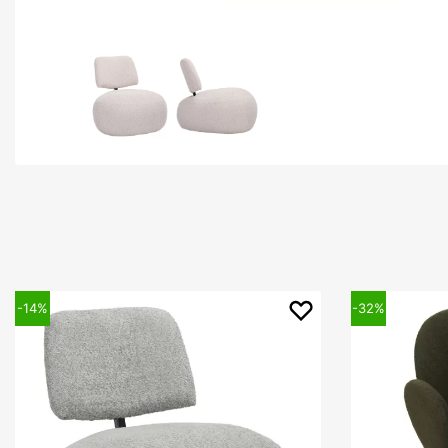
-14%
-32%