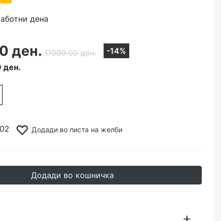
работни дена
0 ден.
-14%
11999.00 ден.
 ден.
102
Додади во листа на желби
Додади во кошничка