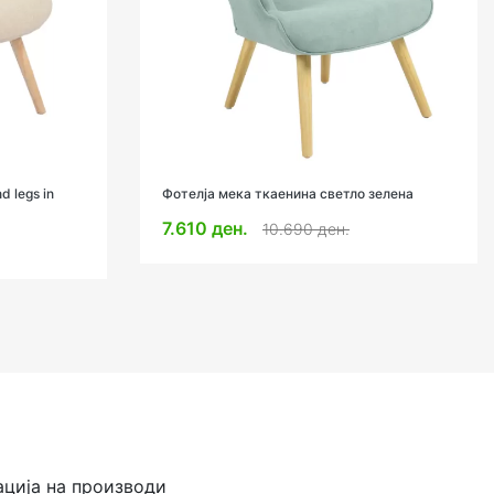
d legs in
Фотелја мека ткаенина светло зелена
7.610 ден.
10.690 ден.
ација на производи