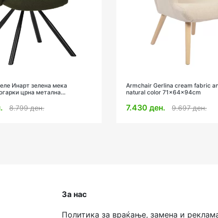
зеле Инарт зелена мека
Armchair Gerlina cream fabric an
ногарки црна метална
natural color 71x64x94cm
 см
н.
7.430 ден.
8.799 ден.
9.697 ден.
За нас
Политика за враќање, замена и реклам