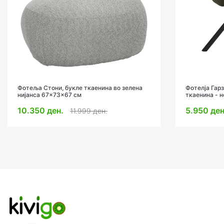
Фотеља Стони, букле ткаенина во зелена
Фотелја Гар
нијанса 67x73x67 см
ткаенина - 
68x66x82.5
10.350 ден.
5.950 де
11.999 ден.