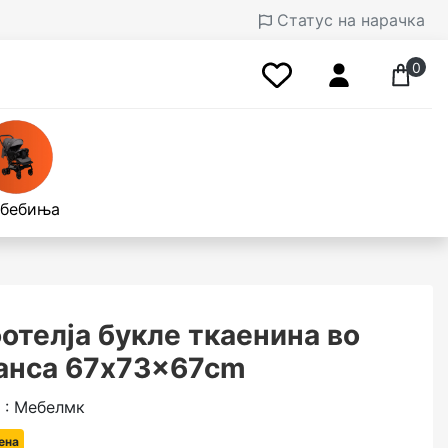
Статус на нарачка
0
 бебиња
фотелја букле ткаенина во
анса 67x73x67cm
 : Мебелмк
ена