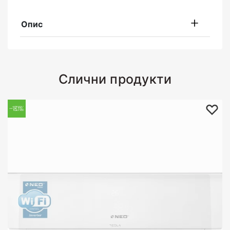
Опис
Слични продукти
-10%
-8%