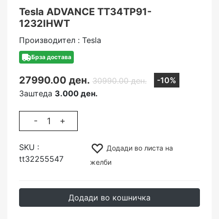
Tesla ADVANCE TT34TP91-
1232IHWT
Производител : Tesla
Брза достава
27990.00 ден.
-10%
30990.00 ден.
Заштеда
3.000 ден.
-
+
SKU :
Додади во листа на
tt32255547
желби
Додади во кошничка