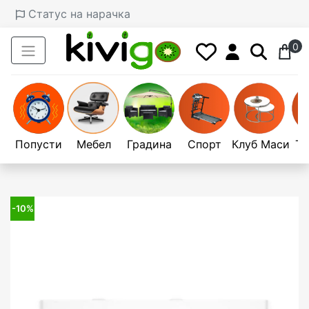
Статус на нарачка
0
Попусти
Мебел
Градина
Спорт
Клуб Маси
Те
-10%