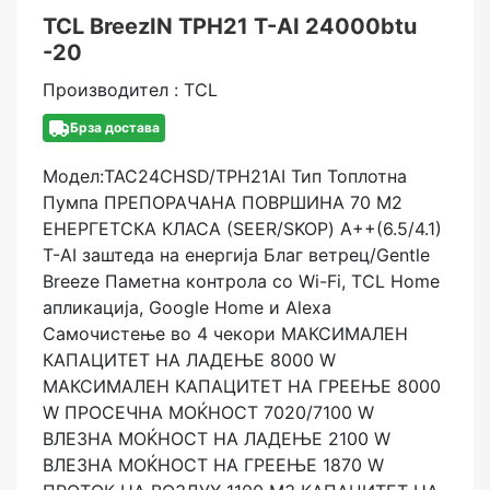
TCL BreezIN TPH21 T-AI 24000btu
-20
Производител : TCL
Брза достава
Модел:TAC24CHSD/TPH21AI
Тип Топлотна
Пумпа
ПРЕПОРАЧАНА ПОВРШИНА 70 М2
ЕНЕРГЕТСКА КЛАСА (SEER/SKOP) A++(6.5/4.1)
T-AI заштеда на енергија
Благ ветрец/Gentle
Breeze
Паметна контрола со Wi-Fi, TCL Home
апликација, Google Home и Alexa
Самочистење во 4 чекори
МАКСИМАЛЕН
КАПАЦИТЕТ НА ЛАДЕЊЕ 8000 W
МАКСИМАЛЕН КАПАЦИТЕТ НА ГРЕЕЊЕ 8000
W
ПРОСЕЧНА МОЌНОСТ 7020/7100 W
ВЛЕЗНА МОЌНОСТ НА ЛАДЕЊЕ 2100 W
ВЛЕЗНА МОЌНОСТ НА ГРЕЕЊЕ 1870 W