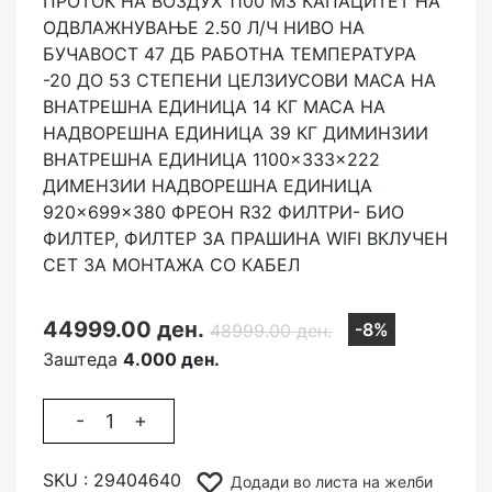
ПРОТОК НА ВОЗДУХ 1100 М3
КАПАЦИТЕТ НА
ОДВЛАЖНУВАЊЕ 2.50 Л/Ч
НИВО НА
БУЧАВОСТ 47 ДБ
РАБОТНА ТЕМПЕРАТУРА
-20 ДО 53 СТЕПЕНИ ЦЕЛЗИУСОВИ
МАСА НА
ВНАТРЕШНА ЕДИНИЦА 14 КГ
МАСА НА
НАДВОРЕШНА ЕДИНИЦА 39 КГ
ДИМИНЗИИ
ВНАТРЕШНА ЕДИНИЦА 1100×333×222
ДИМЕНЗИИ НАДВОРЕШНА ЕДИНИЦА
920×699×380
ФРЕОН R32
ФИЛТРИ- БИО
ФИЛТЕР, ФИЛТЕР ЗА ПРАШИНА
WIFI
ВКЛУЧЕН
СЕТ ЗА МОНТАЖА СО КАБЕЛ
44999.00 ден.
-8%
48999.00 ден.
Заштеда
4.000 ден.
-
+
SKU :
29404640
Додади во листа на желби