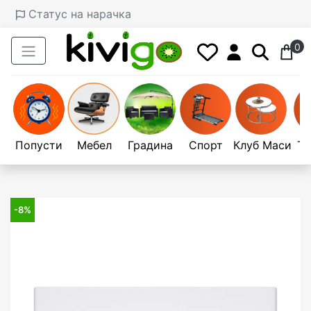
Статус на нарачка
0
Попусти
Мебел
Градина
Спорт
Клуб Маси
Те
-8%