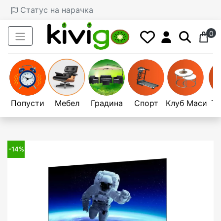
Статус на нарачка
0
Попусти
Мебел
Градина
Спорт
Клуб Маси
Те
-14%