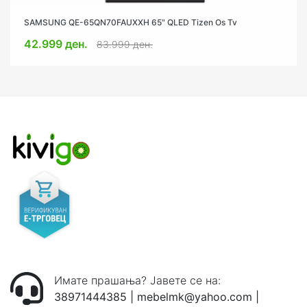
SAMSUNG QE-65QN70FAUXXH 65" QLED Tizen Os Tv
PHILIPS 55PML8709 4K Ultra Slim UltraHD Mini-LED TV
42.999 ден.
26.991 ден.
39.999 ден.
83.999 ден.
Имате прашања? Јавете се на:
38971444385
|
mebelmk@yahoo.com
|