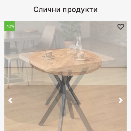
Слични продукти
-43%
-42%