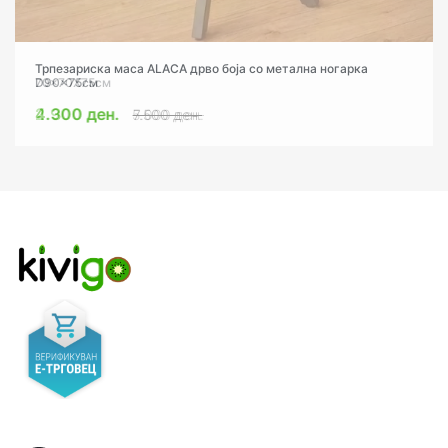
Трпезариска маса ALACA дрво боја со метална ногарка
Трпезариска маса ALACA дрво боја со метална ногарка
D90x75cм
70x70Х75cм
4.300 ден.
2.900 ден.
5.000 ден.
7.500 ден.