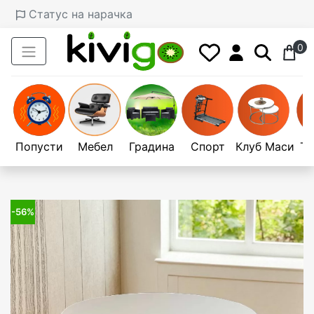
Статус на нарачка
0
Попусти
Мебел
Градина
Спорт
Клуб Маси
Те
-56%