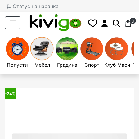
Статус на нарачка
0
Попусти
Мебел
Градина
Спорт
Клуб Маси
Те
-24%