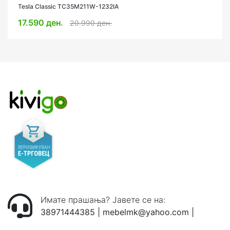
Tesla Classic TC35M211W-1232IA
17.590 ден.
20.990 ден.
Имате прашања? Јавете се на:
38971444385
|
mebelmk@yahoo.com
|