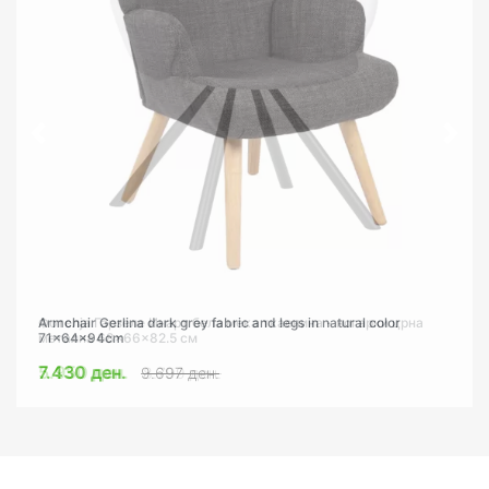
Фотелја Гарзеле Инарт бела мека ткаенина - ногарки црна
Armchair Gerlina dark grey fabric and legs in natural color
метална 68x66x82.5 см
71x64x94cm
5.950 ден.
7.430 ден.
9.697 ден.
8.799 ден.