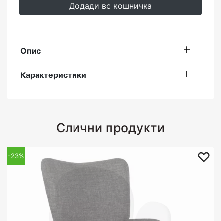
Додади во кошничка
Опис
Карактеристики
Слични продукти
-32%
-23%