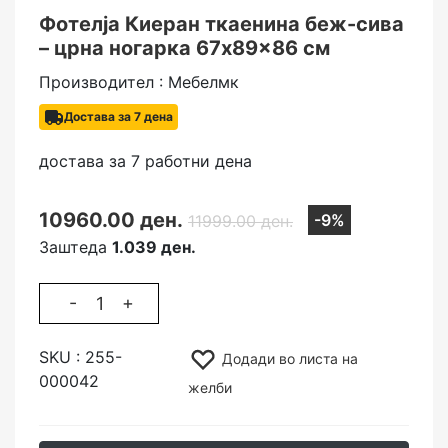
Фотелја Киеран ткаенина беж-сива
– црна ногарка 67x89x86 см
Производител : Мебелмк
Достава за 7 дена
достава за 7 работни дена
10960.00 ден.
-9%
11999.00 ден.
Заштеда
1.039 ден.
-
+
SKU :
255-
Додади во листа на
000042
желби