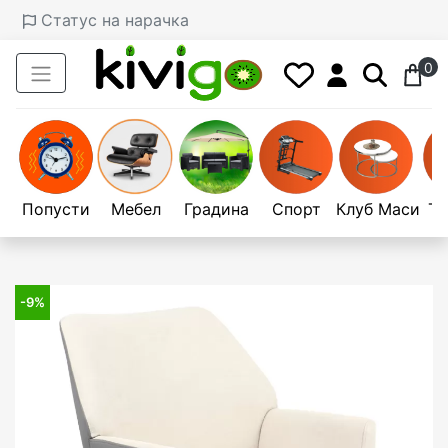
Статус на нарачка
0
Попусти
Мебел
Градина
Спорт
Клуб Маси
Те
-9%