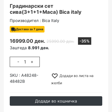
Градинарски сет
сива(3+1+1+Маса) Bica italy
Производител : Bica Italy
Достава за 7 дена
16999.00 ден.
-35%
25990.00 ден.
Заштеда
8.991 ден.
-
+
SKU :
A48248-
Додади во листа на
48482B
желби
Додади во кошничка