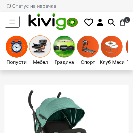
Статус на нарачка
0
Попусти
Мебел
Градина
Спорт
Клуб Маси
Те