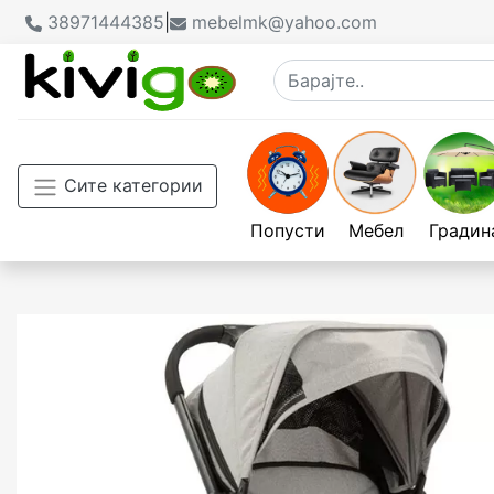
38971444385
|
mebelmk@yahoo.com
Сите категории
Попусти
Мебел
Градин