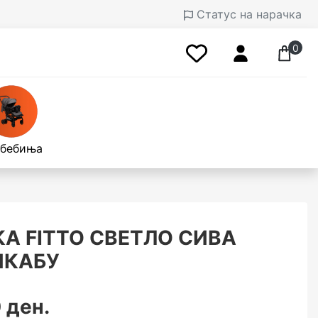
Статус на нарачка
0
 бебиња
А FITTO СВЕТЛО СИВА
ИКАБУ
 ден.