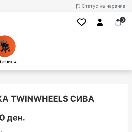
Статус на нарачка
0
 бебиња
А TWINWHEELS СИВА
0 ден.