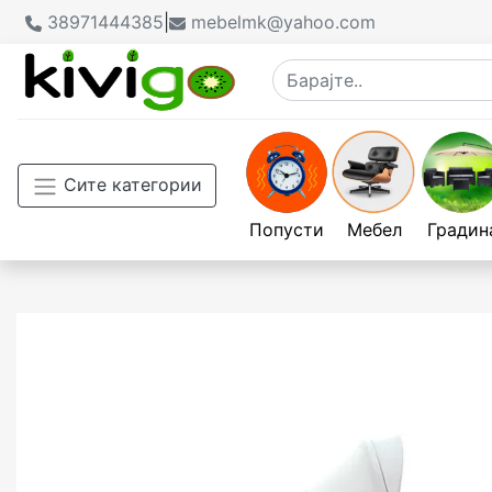
38971444385
|
mebelmk@yahoo.com
Сите категории
Попусти
Мебел
Градин