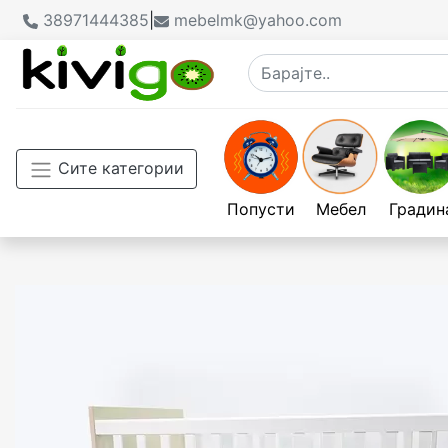
38971444385
|
mebelmk@yahoo.com
Сите категории
Попусти
Мебел
Градин