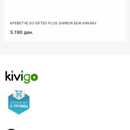
КРЕВЕТЧЕ SO GIFTED PLUS 2НИВОА БЕЖ КИКАБУ
ТРАНСПОРТЕН ДУШЕК 60/120/5 CONFETTI РОЗЕВ КИКАБУ
5.190 ден.
2.190 ден.