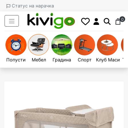
Статус на нарачка
0
Попусти
Мебел
Градина
Спорт
Клуб Маси
Те