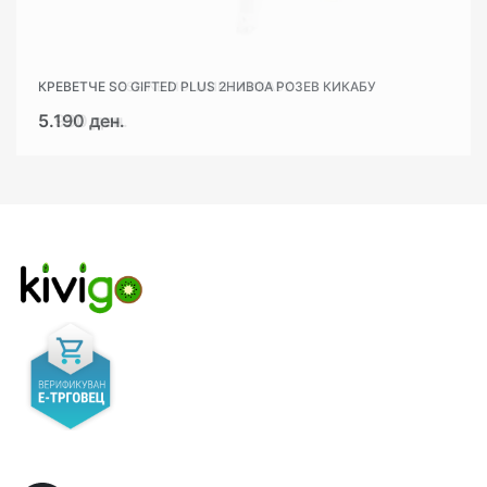
КРЕВЕТЧЕ SO GIFTED PLUS 2НИВОА РОЗЕВ КИКАБУ
КРЕВЕТЧЕ DESSINE MOI МИНТ КИКАБУ
5.190 ден.
5.990 ден.