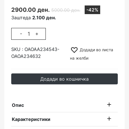
2900.00 ден.
-42%
5000.00 ден.
Заштеда
2.100 ден.
-
+
SKU :
ОАОАА234543-
Додади во листа
ОАОА234632
на желби
Додади во кошничка
Опис
Карактеристики