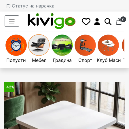
Статус на нарачка
0
Попусти
Мебел
Градина
Спорт
Клуб Маси
Те
-42%