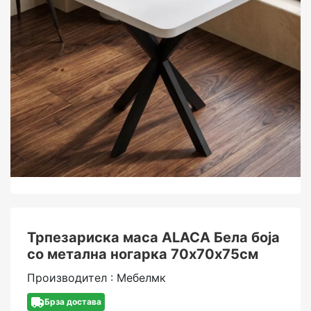
Трпезариска маса ALACA Бела боја
со метална ногарка 70x70х75cм
Производител : Мебелмк
Брза достава