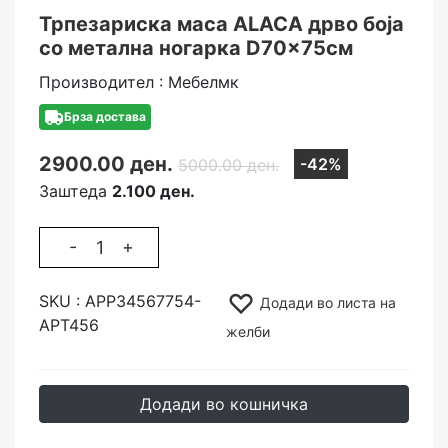
Трпезариска маса ALACA дрво боја
со метална ногарка D70x75cм
Производител : Мебелмк
Брза достава
2900.00 ден.
-42%
5000.00 ден.
Заштеда
2.100 ден.
-
+
SKU :
АРР34567754-
Додади во листа на
АРТ456
желби
Додади во кошничка