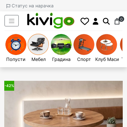
Статус на нарачка
0
Попусти
Мебел
Градина
Спорт
Клуб Маси
Те
-42%