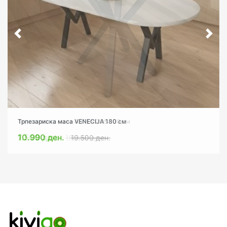
Трпезариска маса ASPENDOS 100 см
Трпезариска маса VENECIJA 180 см
7.500 ден.
10.990 ден.
16.000 ден.
19.500 ден.