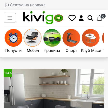
Статус на нарачка
0
Попусти
Мебел
Градина
Спорт
Клуб Маси
Те
-24%