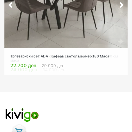
Трпезариски сет АDA -Кафеав светол мермер 180 Маса
22.700 ден.
29.900 ден.