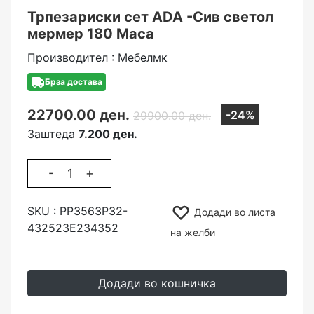
Трпезариски сет АDA -Сив светол
мермер 180 Маса
Производител : Мебелмк
Брза достава
22700.00 ден.
-24%
29900.00 ден.
Заштеда
7.200 ден.
-
+
SKU :
РР3563Р32-
Додади во листа
432523Е234352
на желби
Додади во кошничка