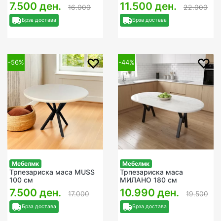
7.500 ден.
11.500 ден.
16.000
22.000
Брза достава
Брза достава
-56%
-44%
Мебелмк
Мебелмк
Трпезариска маса MUSS
Трпезариска маса
100 см
МИЛАНО 180 см
7.500 ден.
10.990 ден.
17.000
19.500
Брза достава
Брза достава