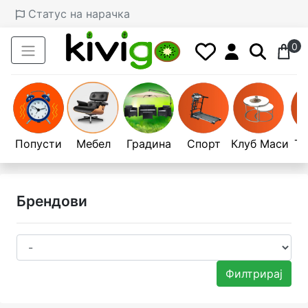
Статус на нарачка
0
Попусти
Мебел
Градина
Спорт
Клуб Маси
Те
Брендови
Филтрирај