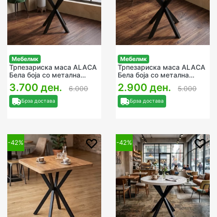
Мебелмк
Мебелмк
Трпезариска маса ALACA
Трпезариска маса ALACA
Бела боја со метална
Бела боја со метална
ногарка 80x80х75cм
ногарка 70x70х75cм
3.700 ден.
2.900 ден.
6.000
5.000
Брза достава
Брза достава
-42%
-42%