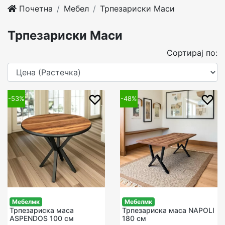
Почетна
Мебел
Трпезариски Маси
Трпезариски Маси
Сортирај по:
-53%
-48%
Мебелмк
Мебелмк
Трпезариска маса
Трпезариска маса NAPOLI
ASPENDOS 100 см
180 см