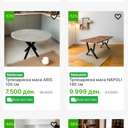
-53%
-52%
Мебелмк
Mebelmk
Трпезариска маса ARIS
Трпезариска маса NAPOLI
100 см
140 см
7.500 ден.
9.999 ден.
16.000
21.000
Брза достава
Брза достава
-44%
-38%