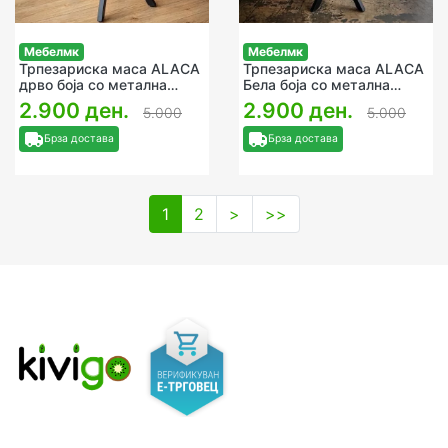
Мебелмк
Мебелмк
Трпезариска маса ALACA
Трпезариска маса ALACA
дрво боја со метална
Бела боја со метална
ногарка 70x70Х75cм
ногарка D70x75cм
2.900 ден.
2.900 ден.
5.000
5.000
Брза достава
Брза достава
1
2
>
>>