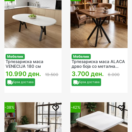
Мебелмк
Мебелмк
Трпезариска маса
Трпезариска маса ALACA
VENECIJA 180 см
дрво боја со метална
ногарка 80x80Х75cм
10.990 ден.
3.700 ден.
19.500
6.000
Брза достава
Брза достава
-38%
-42%