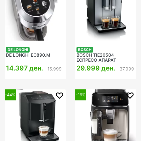
DE LONGHI
BOSCH
DE LONGHI EC890.M
BOSCH TIE20504
ЕСПРЕСО АПАРАТ
14.397 ден.
29.999 ден.
15.999
37.999
-44%
-16%