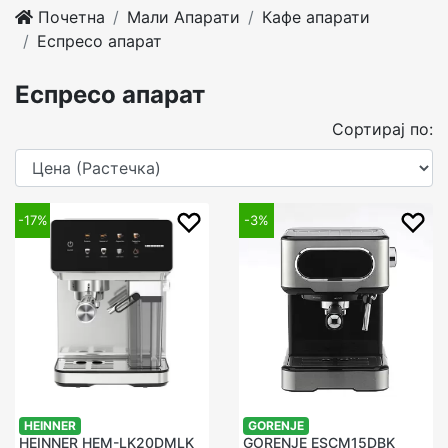
Почетна
Мали Апарати
Кафе апарати
Еспресо апарат
Еспресо апарат
Сортирај по:
-17%
-3%
HEINNER
GORENJE
HEINNER HEM-LK20DMLK
GORENJE ESCM15DBK