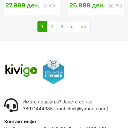
27.999 ден.
26.999 ден.
31.199
28.799
1
2
3
>
>>
Имате прашања? Јавете се на:
38971444385
|
mebelmk@yahoo.com
|
Контакт инфо