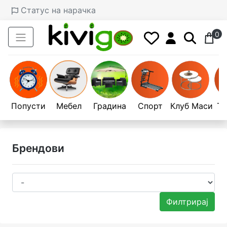
Статус на нарачка
0
Попусти
Мебел
Градина
Спорт
Клуб Маси
Те
Брендови
Филтрирај