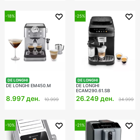
-18%
-25%
DE LONGHI
DE LONGHI
DE LONGHI EM450.M
DE LONGHI
ECAM290.61.SB
8.997 ден.
26.249 ден.
10.999
34.999
-10%
-21%