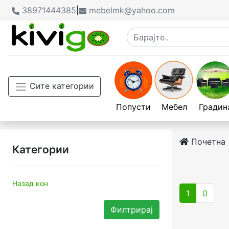
38971444385
|
mebelmk@yahoo.com
Сите категории
Попусти
Мебел
Градин
Почетна
Категории
Назад кон
1
0
Филтрирај