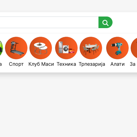
а
Спорт
Клуб Маси
Техника
Трпезарија
Алати
За