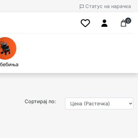
Статус на нарачка
0
 бебиња
Сортирај по: