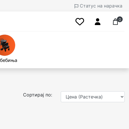
Статус на нарачка
0
 бебиња
Сортирај по: