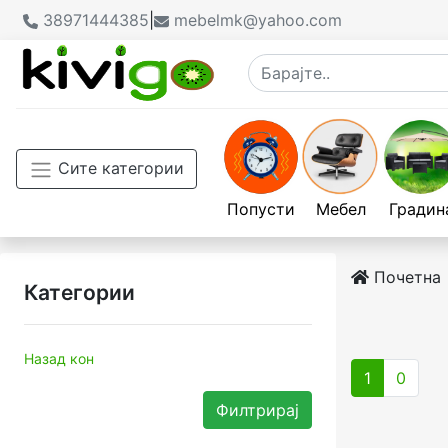
38971444385
|
mebelmk@yahoo.com
Сите категории
Попусти
Мебел
Градин
Почетна
Категории
Назад кон
1
0
Филтрирај