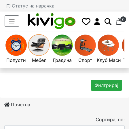
Статус на нарачка
0
Попусти
Мебел
Градина
Спорт
Клуб Маси
Те
Филтрирај
Почетна
Сортирај по: