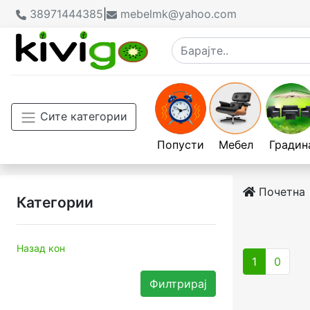
38971444385
|
mebelmk@yahoo.com
Сите категории
Попусти
Мебел
Градин
Почетна
Категории
Назад кон
1
0
Филтрирај