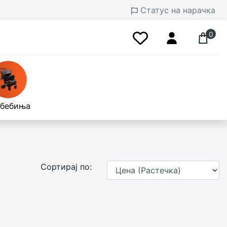
Статус на нарачка
0
 бебиња
Сортирај по: