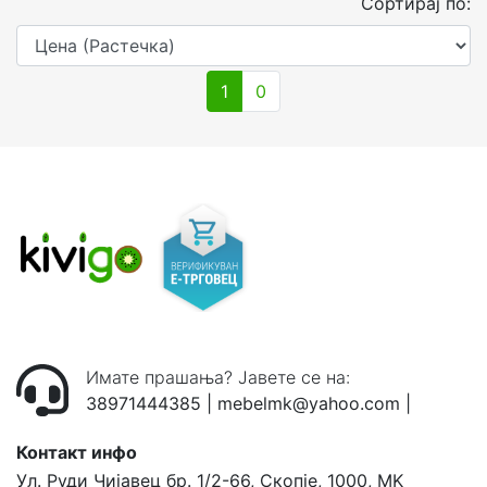
Сортирај по:
1
0
Имате прашања? Јавете се на:
38971444385
|
mebelmk@yahoo.com
|
Контакт инфо
Ул. Руди Чијавец бр. 1/2-66, Скопје, 1000, MK