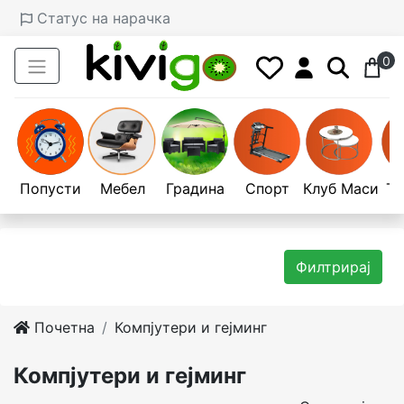
Статус на нарачка
0
Попусти
Мебел
Градина
Спорт
Клуб Маси
Те
Филтрирај
Почетна
Компјутери и гејминг
Компјутери и гејминг