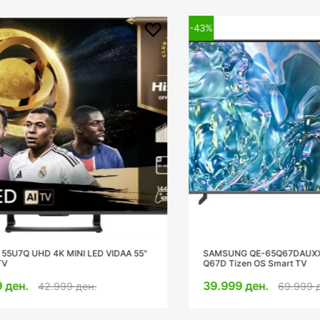
-43%
7Q UHD 4K MINI LED VIDAA 55"
SAMSUNG QE-65Q67DAUXXH 65
Q67D Tizen OS Smart TV
ен.
39.999 ден.
42.999 ден.
69.999 ден.