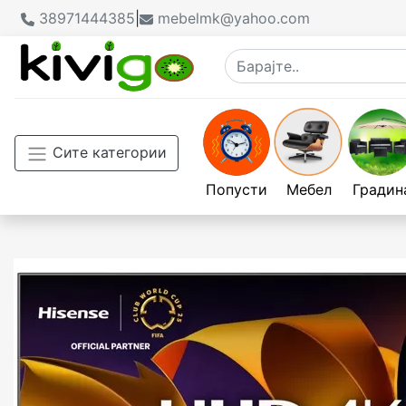
38971444385
|
mebelmk@yahoo.com
Сите категории
Попусти
Мебел
Градин