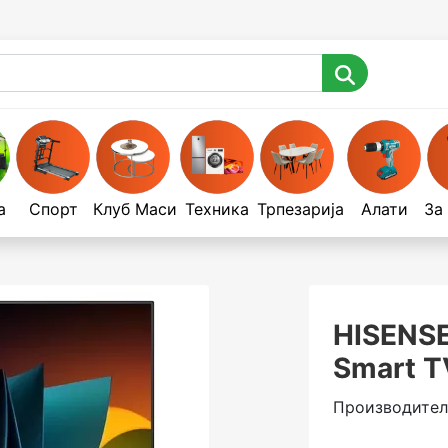
а
Спорт
Клуб Маси
Техника
Трпезарија
Алати
За
HISENSE
Smart T
Производител