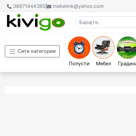
38971444385
|
mebelmk@yahoo.com
Сите категории
Попусти
Мебел
Градин