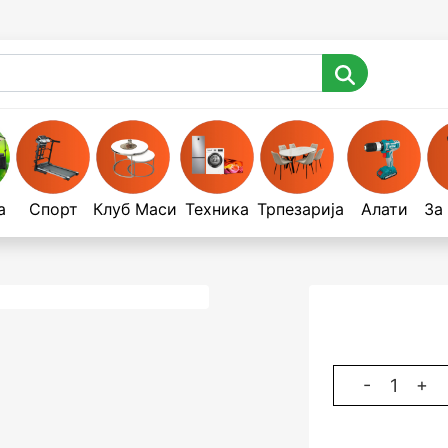
а
Спорт
Клуб Маси
Техника
Трпезарија
Алати
За
-
+