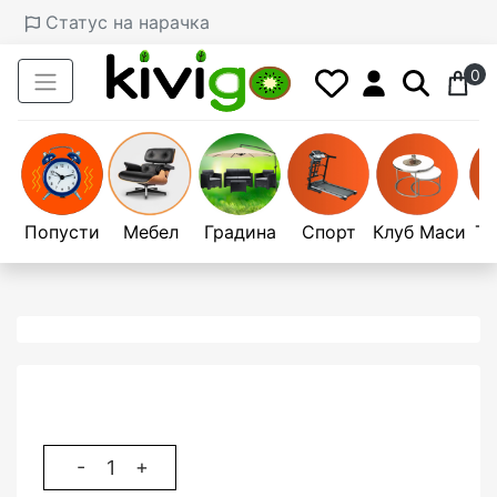
Статус на нарачка
0
Попусти
Мебел
Градина
Спорт
Клуб Маси
Те
-
+