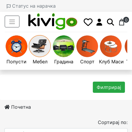
Статус на нарачка
0
Попусти
Мебел
Градина
Спорт
Клуб Маси
Те
Филтрирај
Почетна
Сортирај по: