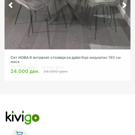
Сет маса со 4 столици АLARA Бела F80
Сет НОВА 6 антрасит столици со дрво боја медиапан 180 см
маса
11.700 ден.
16.500 ден.
24.000 ден.
34.000 ден.