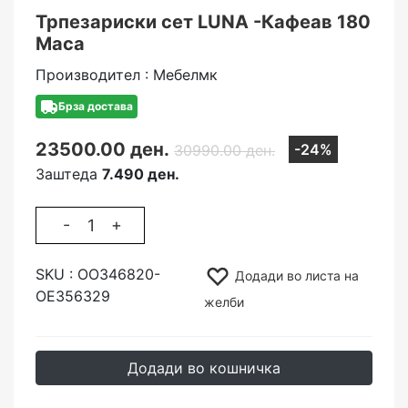
Трпезариски сет LUNA -Кафеав 180
Маса
Производител : Мебелмк
Брза достава
23500.00 ден.
-24%
30990.00 ден.
Заштеда
7.490 ден.
-
+
SKU :
ОО346820-
Додади во листа на
ОЕ356329
желби
Додади во кошничка