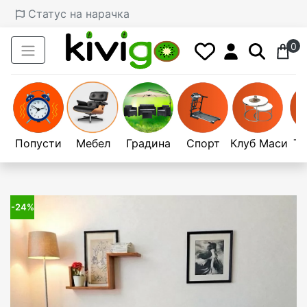
Статус на нарачка
0
Попусти
Мебел
Градина
Спорт
Клуб Маси
Те
-24%