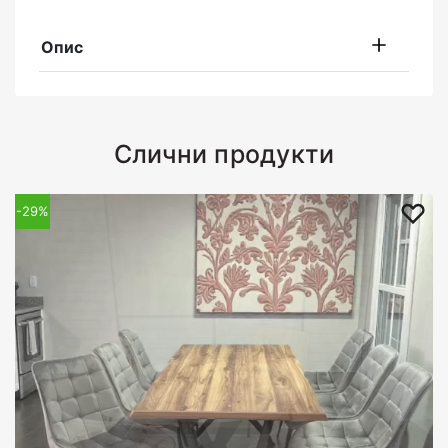
Опис
Слични продукти
-29%
-29%