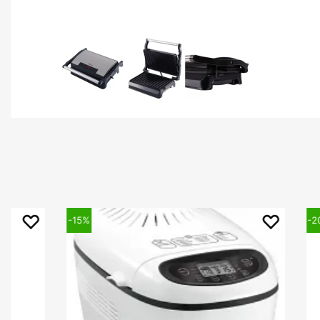
-15%
-20%