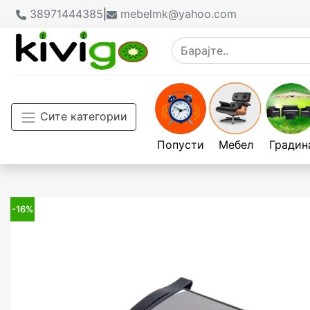
38971444385
|
mebelmk@yahoo.com
Сите категории
Попусти
Мебел
Градин
-16%