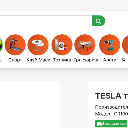
а
Спорт
Клуб Маси
Техника
Трпезарија
Алати
За
TESLA т
Производител 
Модел : GR10
Брза достава