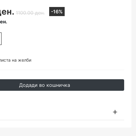
ден.
-16%
1100.00 ден.
ен.
листа на желби
Додади во кошничка